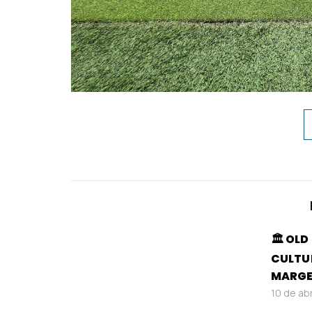
🏛️ OL
CULTU
MARGE
10 de ab