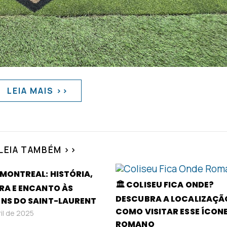
LEIA MAIS >>
LEIA TAMBÉM >>
D MONTREAL: HISTÓRIA,
🏛️ COLISEU FICA ONDE?
RA E ENCANTO ÀS
DESCUBRA A LOCALIZAÇÃ
NS DO SAINT-LAURENT
COMO VISITAR ESSE ÍCON
ril de 2025
ROMANO