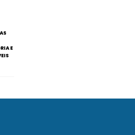
TAS
RIA E
EIS