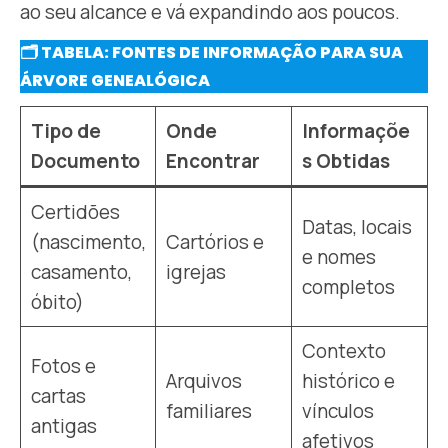
ao seu alcance e vá expandindo aos poucos.
🗂️ TABELA: FONTES DE INFORMAÇÃO PARA SUA
ÁRVORE GENEALÓGICA
Tipo de
Onde
Informaçõe
Documento
Encontrar
s Obtidas
Certidões
Datas, locais
(nascimento,
Cartórios e
e nomes
casamento,
igrejas
completos
óbito)
Contexto
Fotos e
Arquivos
histórico e
cartas
familiares
vínculos
antigas
afetivos