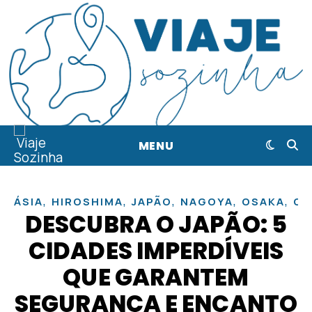
MENU
,
,
,
,
,
ÁSIA
HIROSHIMA
JAPÃO
NAGOYA
OSAKA
QU
DESCUBRA O JAPÃO: 5
CIDADES IMPERDÍVEIS
QUE GARANTEM
SEGURANÇA E ENCANTO