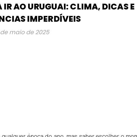
IR AO URUGUAI: CLIMA, DICAS E
NCIAS IMPERDÍVEIS
 de maio de 2025
 qualquer época do ano, mas saber escolher o mo