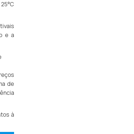
e 25°C
tivais
o e a
preços
ma de
iência
tos à