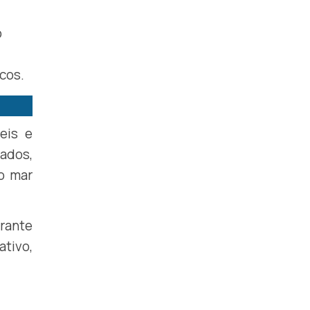
o
cos.
eis e
ados,
 o mar
arante
tivo,