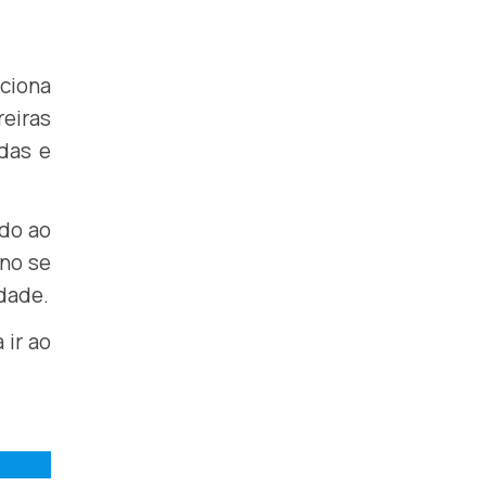
rciona
eiras
das e
ndo ao
ono se
dade.
 ir ao