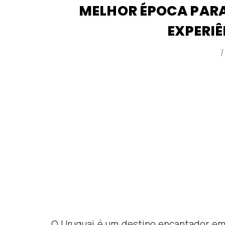
MELHOR ÉPOCA PARA 
EXPERIÊ
1
O Uruguai é um destino encantador em