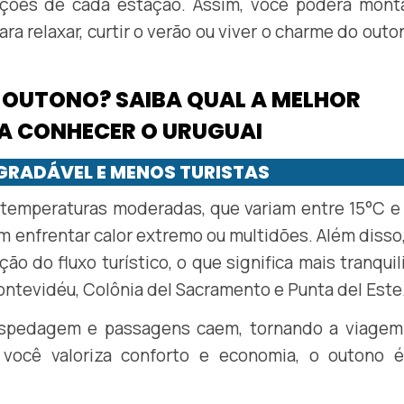
rações de cada estação. Assim, você poderá mont
para relaxar, curtir o verão ou viver o charme do out
 OUTONO? SAIBA QUAL A MELHOR
A CONHECER O URUGUAI
AGRADÁVEL E MENOS TURISTAS
 temperaturas moderadas, que variam entre 15°C e
m enfrentar calor extremo ou multidões. Além disso
ão do fluxo turístico, o que significa mais tranqui
tevidéu, Colônia del Sacramento e Punta del Este
spedagem e passagens caem, tornando a viagem
e você valoriza conforto e economia, o outono 