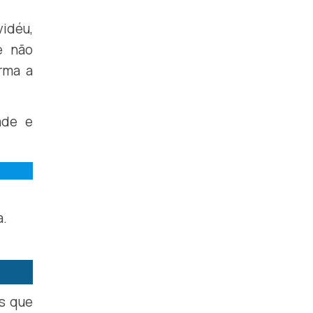
vidéu,
e não
rma a
ade e
a.
os que