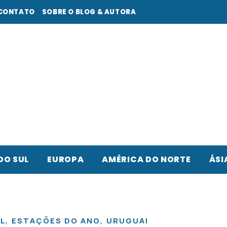
CONTATO
SOBRE O BLOG & AUTORA
DO SUL
EUROPA
AMÉRICA DO NORTE
ÁSI
,
,
L
ESTAÇÕES DO ANO
URUGUAI