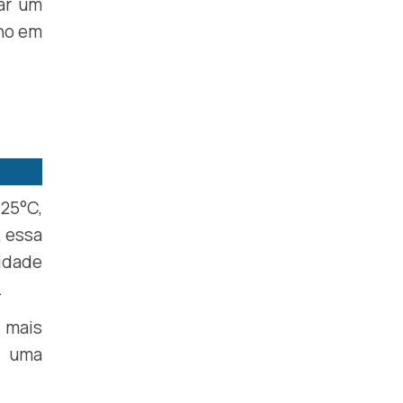
ar um
ono em
 25°C,
, essa
lidade
.
 mais
é uma