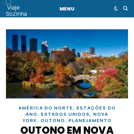
MENU
,
AMÉRICA DO NORTE
ESTAÇÕES DO
,
,
ANO
ESTADOS UNIDOS
NOVA
,
,
YORK
OUTONO
PLANEJAMENTO
OUTONO EM NOVA