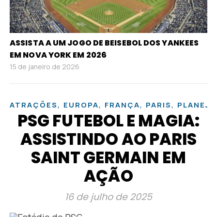
ASSISTA A UM JOGO DE BEISEBOL DOS YANKEES
EM NOVA YORK EM 2026
15 de janeiro de 2026
,
,
,
,
ATRAÇÕES
EUROPA
FRANÇA
PARIS
PLANEJ
PSG FUTEBOL E MAGIA:
ASSISTINDO AO PARIS
SAINT GERMAIN EM
AÇÃO
16 de julho de 2025