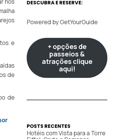
ar nos
DESCUBRA E RESERVE:
malha
arejos
Powered by
GetYourGuide
tos e
+ opções de
passeios &
atrações clique
saídas
aqui!
nos de
mpo de
hor
POSTS RECENTES
Hotéis com Vista para a Torre