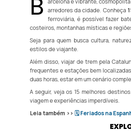
B
arcelona é vibrante, cosmopolita
arredores da cidade. Conheça
1
ferroviária, é possível fazer ba
costeiros, montanhas místicas e regiões
Seja para quem busca cultura, natur
estilos de viajante.
Além disso, viajar de trem pela Catal
frequentes e estações bem localizadas
duas horas, estar em um cenário compl
A seguir, veja os 15 melhores destino
viagem e experiências imperdíveis.
Leia também >>
🗓 Feriados na Espan
EXPL