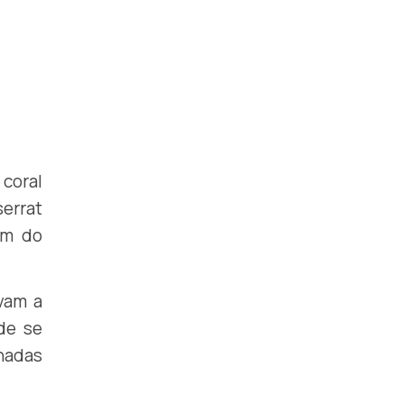
 coral
serrat
ém do
evam a
de se
nhadas