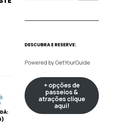
STE
DESCUBRA E RESERVE:
Powered by
GetYourGuide
+ opções de
passeios &
atrações clique
aqui!
DÁ:
6)