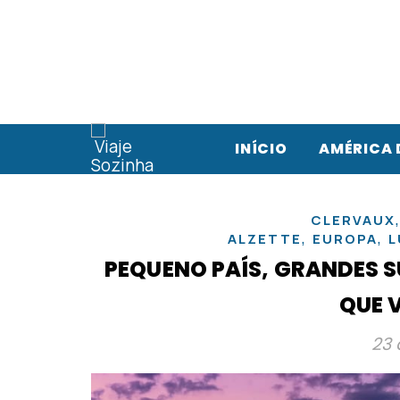
INÍCIO
AMÉRICA 
CLERVAUX
,
,
ALZETTE
EUROPA
L
PEQUENO PAÍS, GRANDES 
QUE 
23 