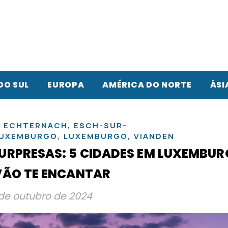
DO SUL
EUROPA
AMÉRICA DO NORTE
ÁSI
,
,
ECHTERNACH
ESCH-SUR-
,
,
UXEMBURGO
LUXEMBURGO
VIANDEN
SURPRESAS: 5 CIDADES EM LUXEMBU
VÃO TE ENCANTAR
de outubro de 2024