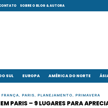
CONTATO
SOBRE O BLOG & AUTORA
DO SUL
EUROPA
AMÉRICA DO NORTE
ÁSI
,
,
,
,
FRANÇA
PARIS
PLANEJAMENTO
PRIMAVERA
EM PARIS – 9 LUGARES PARA APRECI