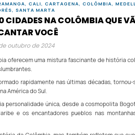
,
,
,
,
RAMANGA
CALI
CARTAGENA
COLÔMBIA
MEDEL
,
DRÉS
SANTA MARTA
 10 CIDADES NA COLÔMBIA QUE V
CANTAR VOCÊ
de outubro de 2024
bia oferecem uma mistura fascinante de história col
slumbrantes.
formado rapidamente nas últimas décadas, tornou-
 na América do Sul.
a personalidade única, desde a cosmopolita Bogo
 Caribe e os encantadores pueblos nas montanha