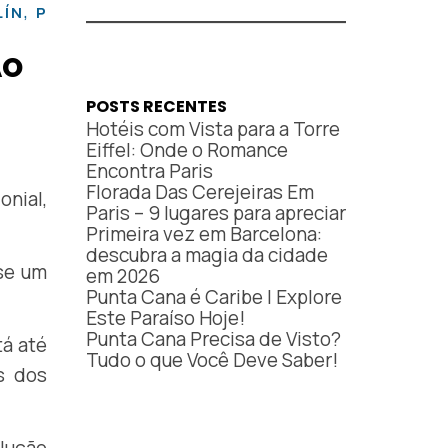
,
,
,
LÍN
PEREIRA
POPAYÁN
SAN
ÃO
POSTS RECENTES
Hotéis com Vista para a Torre
Eiffel: Onde o Romance
Encontra Paris
Florada Das Cerejeiras Em
onial,
Paris – 9 lugares para apreciar
Primeira vez em Barcelona:
descubra a magia da cidade
se um
em 2026
Punta Cana é Caribe | Explore
Este Paraíso Hoje!
Punta Cana Precisa de Visto?
tá até
Tudo o que Você Deve Saber!
s dos