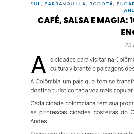
,
,
,
SUL
BARRANQUILLA
BOGOTÁ
BUCA
AN
CAFÉ, SALSA E MAGIA:
EN
23 
A
s cidades para visitar na Colôm
cultura vibrante e paisagens de
A Colômbia, um país que tem se trans
destino turístico cada vez mais popular
Cada cidade colombiana tem sua própri
as pitorescas cidades costeiras do
Andes.