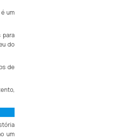
, é um
s para
eu do
mos de
ento,
stória
ão um