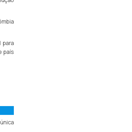
lução
lômbia
l para
e país
 única