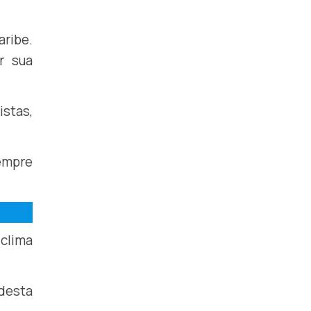
aribe.
r sua
stas,
sempre
 clima
desta