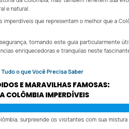
stória da Colômbia, mas também refletem sua evo
l e natural.
s imperdíveis que representam o melhor que a Co
egurança, tornando este guia particularmente úti
ncias enriquecedoras e tranquilas neste fascinant
Tudo o que Você Precisa Saber
IDOS E MARAVILHAS FAMOSAS:
NA COLÔMBIA IMPERDÍVEIS
olômbia, surpreende os visitantes com sua mistura