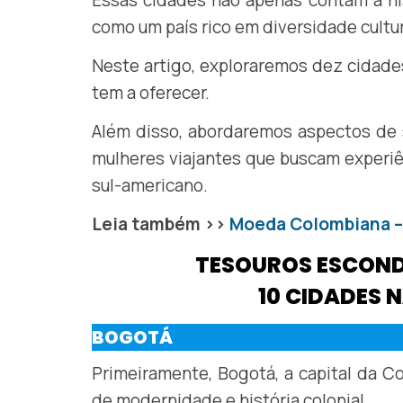
Essas cidades não apenas contam a hi
como um país rico em diversidade cultura
Neste artigo, exploraremos dez cidade
tem a oferecer.
Além disso, abordaremos aspectos de s
mulheres viajantes que buscam experiê
sul-americano.
Leia também >>
Moeda Colombiana – 
TESOUROS ESCOND
10 CIDADES 
BOGOTÁ
Primeiramente, Bogotá, a capital da C
de modernidade e história colonial.