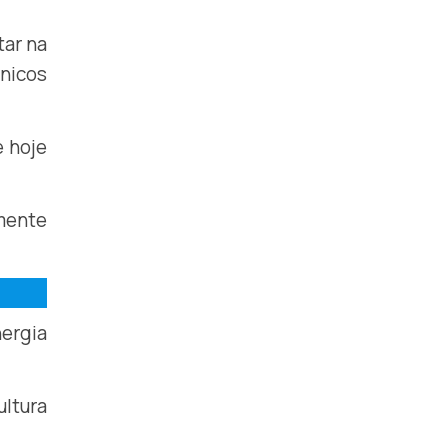
tar na
nicos
e hoje
lmente
ergia
ltura