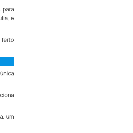
s para
lia, e
 feito
 única
rciona
na, um