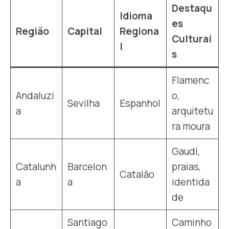
Destaqu
Idioma
es
Região
Capital
Regiona
Culturai
l
s
Flamenc
Andaluzi
o,
Sevilha
Espanhol
a
arquitetu
ra moura
Gaudí,
Catalunh
Barcelon
praias,
Catalão
a
a
identida
de
Santiago
Caminho