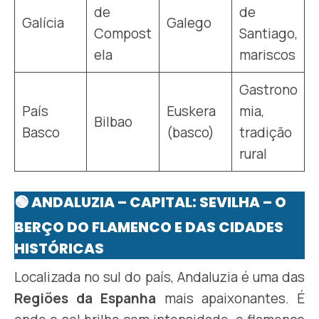
de
de
Galícia
Galego
Compost
Santiago,
ela
mariscos
Gastrono
País
Euskera
mia,
Bilbao
Basco
(basco)
tradição
rural
🟢 ANDALUZIA – CAPITAL: SEVILHA – O
BERÇO DO FLAMENCO E DAS CIDADES
HISTÓRICAS
Localizada no sul do país, Andaluzia é uma das
Regiões da Espanha
mais apaixonantes. É