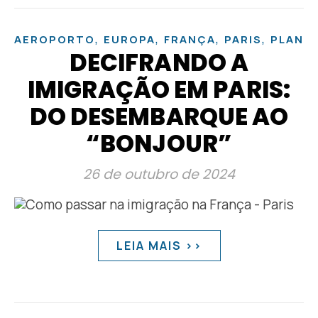
,
,
,
,
AEROPORTO
EUROPA
FRANÇA
PARIS
PLANE
DECIFRANDO A
IMIGRAÇÃO EM PARIS:
DO DESEMBARQUE AO
“BONJOUR”
26 de outubro de 2024
LEIA MAIS >>