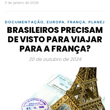
5 de janeiro de 2026
,
,
,
DOCUMENTAÇÃO
EUROPA
FRANÇA
PLANEJA
BRASILEIROS PRECISAM
DE VISTO PARA VIAJAR
PARA A FRANÇA?
20 de outubro de 2024