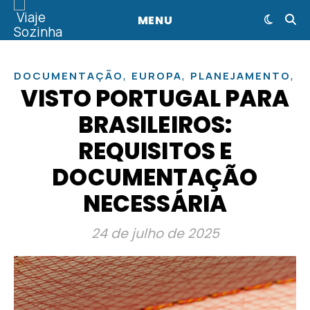
MENU
,
,
,
DOCUMENTAÇÃO
EUROPA
PLANEJAMENTO
P
VISTO PORTUGAL PARA
BRASILEIROS:
REQUISITOS E
DOCUMENTAÇÃO
NECESSÁRIA
24 de julho de 2025