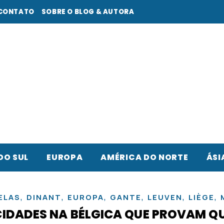
CONTATO
SOBRE O BLOG & AUTORA
DO SUL
EUROPA
AMÉRICA DO NORTE
ÁSI
,
,
,
,
,
,
ELAS
DINANT
EUROPA
GANTE
LEUVEN
LIÈGE
CIDADES NA BÉLGICA QUE PROVAM Q