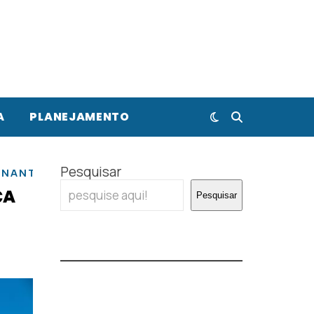
A
PLANEJAMENTO
,
,
Pesquisar
,
,
NANTES
NICE
PARIS
TOULOUSE
ÇA
Pesquisar