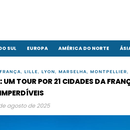
DO SUL
EUROPA
AMÉRICA DO NORTE
ÁSI
,
,
,
,
FRANÇA
LILLE
LYON
MARSELHA
MONTPELLIER
A: UM TOUR POR 21 CIDADES DA FRAN
IMPERDÍVEIS
 de agosto de 2025