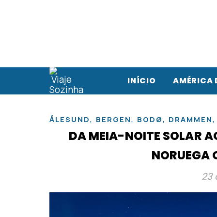
INÍCIO
AMÉRICA 
,
,
,
ÅLESUND
BERGEN
BODØ
DRAMMEN
DA MEIA-NOITE SOLAR A
NORUEGA Q
23 