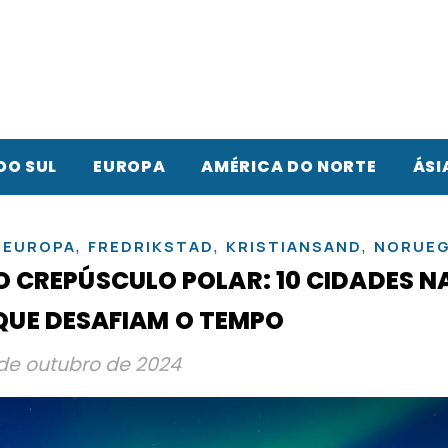
DO SUL
EUROPA
AMÉRICA DO NORTE
ÁSI
,
,
,
,
EUROPA
FREDRIKSTAD
KRISTIANSAND
NORUE
O CREPÚSCULO POLAR: 10 CIDADES N
UE DESAFIAM O TEMPO
de outubro de 2024