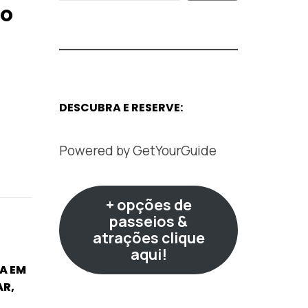
DO
DESCUBRA E RESERVE:
Powered by
GetYourGuide
+ opções de
passeios &
atrações clique
aqui!
A EM
AR,