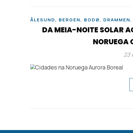
,
,
,
ÅLESUND
BERGEN
BODØ
DRAMMEN
DA MEIA-NOITE SOLAR A
NORUEGA Q
23 