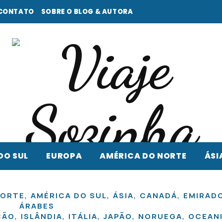
CONTATO
SOBRE O BLOG & AUTORA
DO SUL
EUROPA
AMÉRICA DO NORTE
ÁSI
,
,
,
,
NORTE
AMÉRICA DO SUL
ÁSIA
CANADÁ
EMIRAD
ÁRABES
,
,
,
,
,
ÇÃO
ISLÂNDIA
ITÁLIA
JAPÃO
NORUEGA
OCEAN