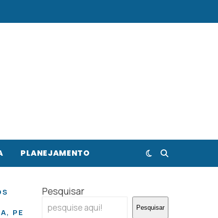
A
PLANEJAMENTO
Pesquisar
OS
Pesquisar
,
,
,
,
,
IA
PERU
PORTUGAL
SINGAPURA
TAILÂNDIA
T