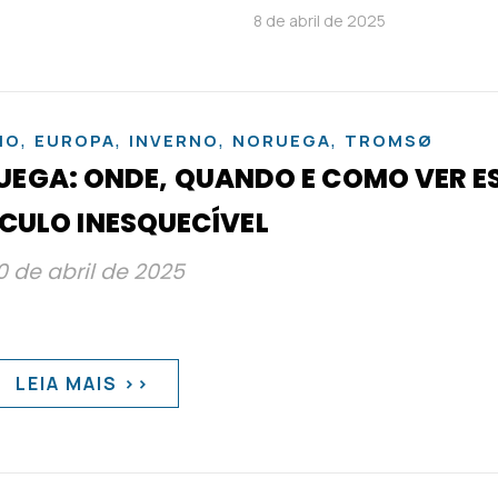
8 de abril de 2025
,
,
,
,
NO
EUROPA
INVERNO
NORUEGA
TROMSØ
UEGA: ONDE, QUANDO E COMO VER E
CULO INESQUECÍVEL
0 de abril de 2025
LEIA MAIS >>