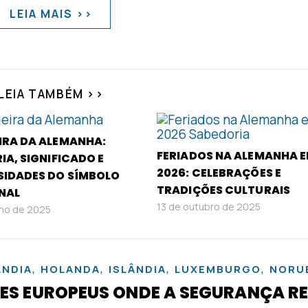
LEIA MAIS >>
LEIA TAMBÉM >>
IRA DA ALEMANHA:
FERIADOS NA ALEMANHA 
IA, SIGNIFICADO E
2026: CELEBRAÇÕES E
SIDADES DO SÍMBOLO
TRADIÇÕES CULTURAIS
NAL
13 de outubro de 2025
lho de 2025
,
,
,
,
ÂNDIA
HOLANDA
ISLÂNDIA
LUXEMBURGO
NORU
ÍSES EUROPEUS ONDE A SEGURANÇA R