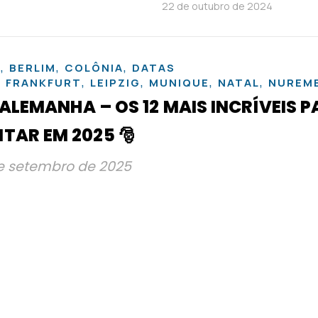
22 de outubro de 2024
,
,
,
A
BERLIM
COLÔNIA
DATAS
,
,
,
,
,
FRANKFURT
LEIPZIG
MUNIQUE
NATAL
NUREM
ALEMANHA – OS 12 MAIS INCRÍVEIS 
ITAR EM 2025 🎅
e setembro de 2025