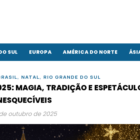
DO SUL
EUROPA
AMÉRICA DO NORTE
ÁSI
,
,
BRASIL
NATAL
RIO GRANDE DO SUL
025: MAGIA, TRADIÇÃO E ESPETÁCUL
NESQUECÍVEIS
de outubro de 2025