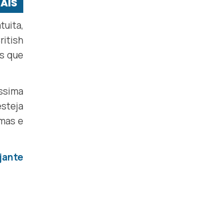
AIS
tuita,
itish
os que
ssima
esteja
imas e
jante