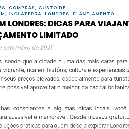
,
,
ES
COMPRAS
CUSTO DE
,
,
,
EM
INGLATERRA
LONDRES
PLANEJAMENTO
M LONDRES: DICAS PARA VIAJAN
ÇAMENTO LIMITADO
e setembro de 2025
s
, sendo que a cidade é uma das mais caras para
vibrante, rica em história, cultura e experiências 
 seus preços elevados, especialmente para turist
te possível aproveitar o melhor da capital britâni
lhas conscientes e algumas dicas locais, você
ura acessível e memorável. Desde museus gratuito
soluções práticas para quem deseja explorar Londr