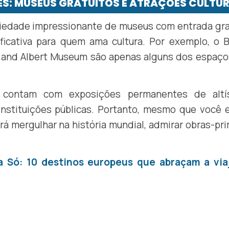
ES: MUSEUS GRATUITOS E ATRAÇÕES CULTUR
iedade impressionante de museus com entrada gra
icativa para quem ama cultura. Por exemplo, o Br
ia and Albert Museum são apenas alguns dos espaç
 contam com exposições permanentes de altí
instituições públicas. Portanto, mesmo que você 
á mergulhar na história mundial, admirar obras-pr
 Só: 10 destinos europeus que abraçam a via