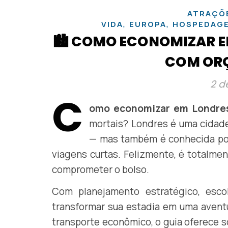
ATRAÇÕ
,
,
VIDA
EUROPA
HOSPEDAG
🏙️ COMO ECONOMIZAR E
COM OR
2 d
C
omo economizar em Londre
mortais? Londres é uma cidade 
— mas também é conhecida por
viagens curtas. Felizmente, é totalmen
comprometer o bolso.
Com planejamento estratégico, esco
transformar sua estadia em uma avent
transporte econômico, o guia oferece 