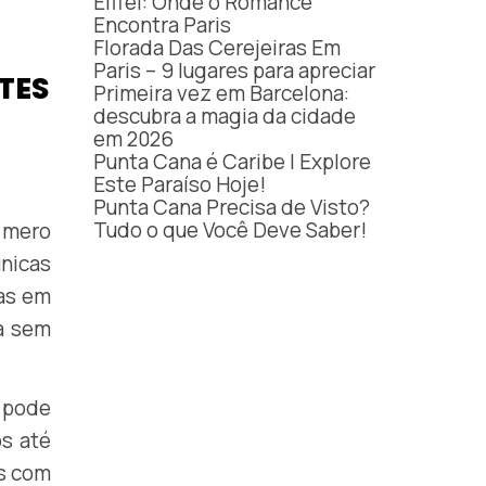
Eiffel: Onde o Romance
Encontra Paris
Florada Das Cerejeiras Em
Paris – 9 lugares para apreciar
TES
Primeira vez em Barcelona:
descubra a magia da cidade
em 2026
Punta Cana é Caribe | Explore
Este Paraíso Hoje!
Punta Cana Precisa de Visto?
Tudo o que Você Deve Saber!
 mero
únicas
as em
ca sem
 pode
s até
es com