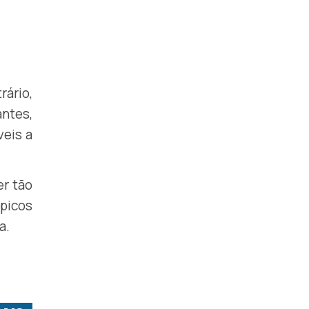
rário,
ntes,
veis a
er tão
ópicos
a.