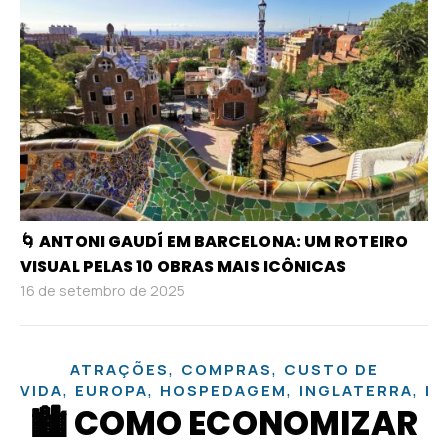
🌀 ANTONI GAUDÍ EM BARCELONA: UM ROTEIRO
VISUAL PELAS 10 OBRAS MAIS ICÔNICAS
16 de setembro de 2025
,
,
ATRAÇÕES
COMPRAS
CUSTO DE
,
,
,
,
VIDA
EUROPA
HOSPEDAGEM
INGLATERRA
L
🏙️ COMO ECONOMIZAR