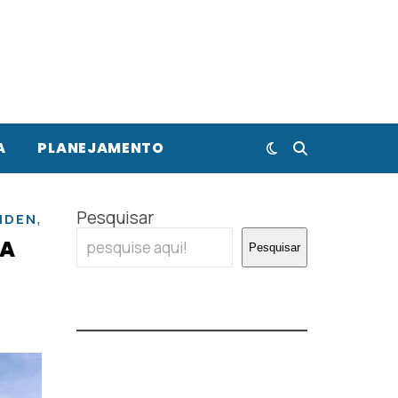
A
PLANEJAMENTO
,
Pesquisar
,
,
IDEN
MAASTRICHT
ROTERDAM
UTRECHT
RA
Pesquisar