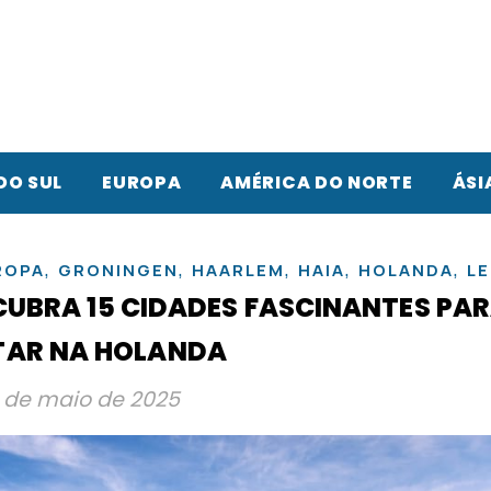
DO SUL
EUROPA
AMÉRICA DO NORTE
ÁSI
,
,
,
,
,
ROPA
GRONINGEN
HAARLEM
HAIA
HOLANDA
LE
CUBRA 15 CIDADES FASCINANTES PA
ITAR NA HOLANDA
 de maio de 2025