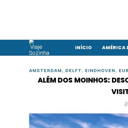
INÍCIO
AMÉRICA 
,
,
,
AMSTERDAM
DELFT
EINDHOVEN
EU
ALÉM DOS MOINHOS: DES
VIS
8