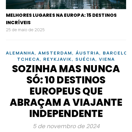
MELHORES LUGARES NA EUROPA: 15 DESTINOS
INCRÍVEIS
25 de maio de 2025
,
,
,
ALEMANHA
AMSTERDAM
ÁUSTRIA
BARCELON
,
,
,
TCHECA
REYKJAVIK
SUÉCIA
VIENA
SOZINHA MAS NUNCA
SÓ: 10 DESTINOS
EUROPEUS QUE
ABRAÇAM A VIAJANTE
INDEPENDENTE
5 de novembro de 2024