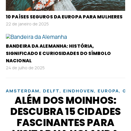
10 PAÍSES SEGUROS DA EUROPA PARA MULHERES
22 de janeiro de 2025
BANDEIRA DA ALEMANHA: HISTÓRIA,
SIGNIFICADO E CURIOSIDADES DO SÍMBOLO
NACIONAL
24 de julho de 2025
,
,
,
,
AMSTERDAM
DELFT
EINDHOVEN
EUROPA
GR
ALÉM DOS MOINHOS:
DESCUBRA 15 CIDADES
FASCINANTES PARA