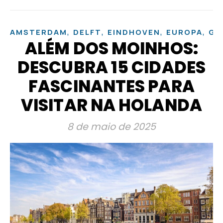
,
,
,
,
AMSTERDAM
DELFT
EINDHOVEN
EUROPA
GR
ALÉM DOS MOINHOS:
DESCUBRA 15 CIDADES
FASCINANTES PARA
VISITAR NA HOLANDA
8 de maio de 2025