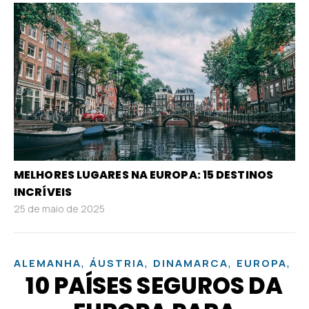
MELHORES LUGARES NA EUROPA: 15 DESTINOS
INCRÍVEIS
25 de maio de 2025
,
,
,
,
ALEMANHA
ÁUSTRIA
DINAMARCA
EUROPA
F
10 PAÍSES SEGUROS DA