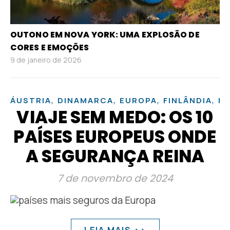
OUTONO EM NOVA YORK: UMA EXPLOSÃO DE
CORES E EMOÇÕES
9 de janeiro de 2026
,
,
,
,
ÁUSTRIA
DINAMARCA
EUROPA
FINLÂNDIA
H
VIAJE SEM MEDO: OS 10
PAÍSES EUROPEUS ONDE
A SEGURANÇA REINA
7 de novembro de 2024