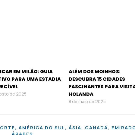
ICAR EM MILÃO: GUIA
ALÉM DOS MOINHOS:
TIVO PARA UMA ESTADIA
DESCUBRA 15 CIDADES
UECÍVEL
FASCINANTES PARA VISIT
HOLANDA
osto de 2025
8 de maio de 2025
,
,
,
,
NORTE
AMÉRICA DO SUL
ÁSIA
CANADÁ
EMIRAD
ÁRABES