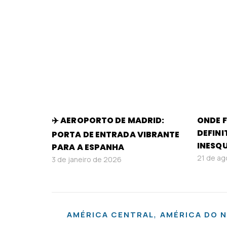
✈️ AEROPORTO DE MADRID:
ONDE F
DEFINI
PORTA DE ENTRADA VIBRANTE
INESQ
PARA A ESPANHA
21 de ag
3 de janeiro de 2026
,
AMÉRICA CENTRAL
AMÉRICA DO 