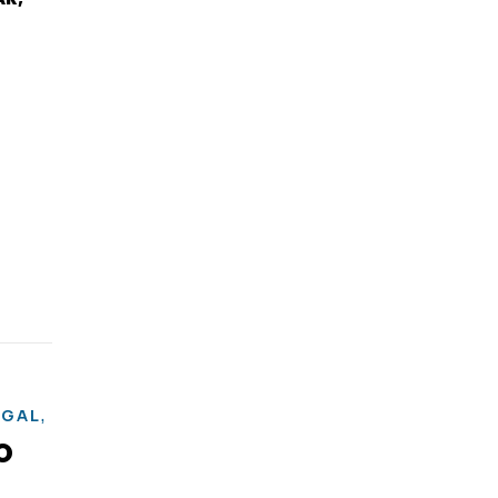
,
GAL
ROMÊNIA
O