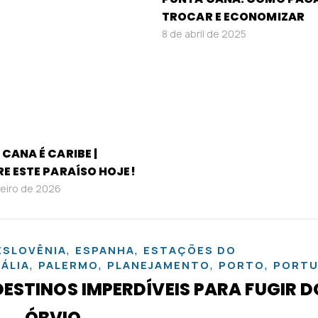
TROCAR E ECONOMIZAR
8 de abril de 2025
CANA É CARIBE |
E ESTE PARAÍSO HOJE!
neiro de 2026
,
,
ESLOVÊNIA
ESPANHA
ESTAÇÕES DO
,
,
,
,
TÁLIA
PALERMO
PLANEJAMENTO
PORTO
PORTU
DESTINOS IMPERDÍVEIS PARA FUGIR D
ÓBVIO