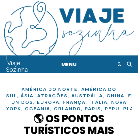
MENU
,
AMÉRICA DO NORTE
AMÉRICA DO
,
,
,
,
,
SUL
ÁSIA
ATRAÇÕES
AUSTRÁLIA
CHINA
ES
,
,
,
,
UNIDOS
EUROPA
FRANÇA
ITÁLIA
NOVA
,
,
,
,
,
YORK
OCEANIA
ORLANDO
PARIS
PERU
PLA
🌎 OS PONTOS
TURÍSTICOS MAIS