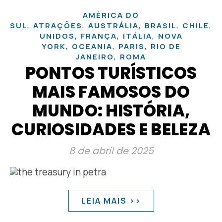
AMÉRICA DO
,
,
,
,
,
SUL
ATRAÇÕES
AUSTRÁLIA
BRASIL
CHILE
C
,
,
,
UNIDOS
FRANÇA
ITÁLIA
NOVA
,
,
,
YORK
OCEANIA
PARIS
RIO DE
,
JANEIRO
ROMA
PONTOS TURÍSTICOS
MAIS FAMOSOS DO
MUNDO: HISTÓRIA,
CURIOSIDADES E BELEZA
8 de abril de 2025
LEIA MAIS >>