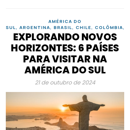
AMÉRICA DO
,
,
,
,
,
SUL
ARGENTINA
BRASIL
CHILE
COLÔMBIA
P
EXPLORANDO NOVOS
HORIZONTES: 6 PAÍSES
PARA VISITAR NA
AMÉRICA DO SUL
21 de outubro de 2024