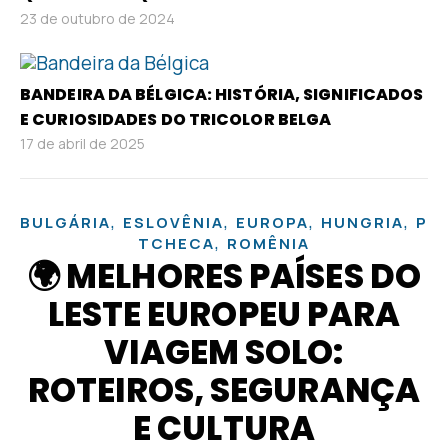
23 de outubro de 2024
BANDEIRA DA BÉLGICA: HISTÓRIA, SIGNIFICADOS
E CURIOSIDADES DO TRICOLOR BELGA
17 de abril de 2025
,
,
,
,
BULGÁRIA
ESLOVÊNIA
EUROPA
HUNGRIA
PO
,
TCHECA
ROMÊNIA
🌍 MELHORES PAÍSES DO
LESTE EUROPEU PARA
VIAGEM SOLO:
ROTEIROS, SEGURANÇA
E CULTURA