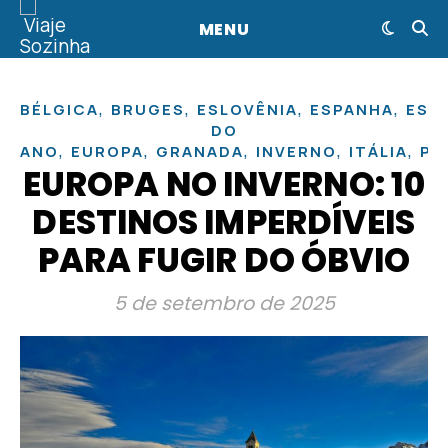
MENU
,
,
,
,
BÉLGICA
BRUGES
ESLOVÊNIA
ESPANHA
EST
DO
,
,
,
,
,
ANO
EUROPA
GRANADA
INVERNO
ITÁLIA
PA
EUROPA NO INVERNO: 10
DESTINOS IMPERDÍVEIS
PARA FUGIR DO ÓBVIO
5 de setembro de 2025