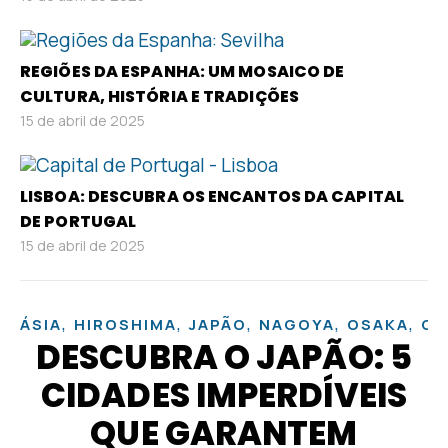
REGIÕES DA ESPANHA: UM MOSAICO DE
CULTURA, HISTÓRIA E TRADIÇÕES
15 de abril de 2025
LISBOA: DESCUBRA OS ENCANTOS DA CAPITAL
DE PORTUGAL
15 de abril de 2025
,
,
,
,
,
ÁSIA
HIROSHIMA
JAPÃO
NAGOYA
OSAKA
QU
DESCUBRA O JAPÃO: 5
CIDADES IMPERDÍVEIS
QUE GARANTEM